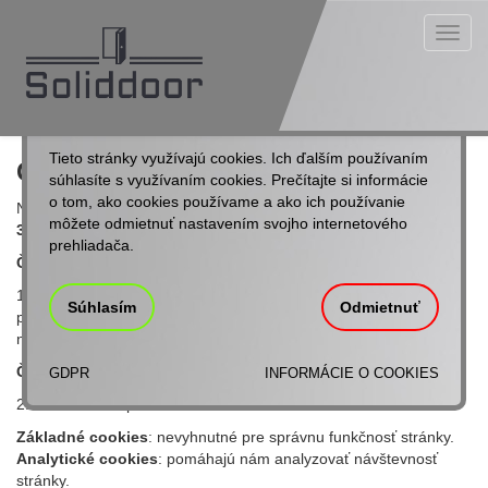
Toggl
navig
Úvod
Cookies politika
Tieto stránky využívajú cookies. Ich ďalším používaním
Cookies politika
súhlasíte s využívaním cookies. Prečítajte si informácie
o tom, ako cookies používame a ako ich používanie
Naša webová stránka používa cookies v súlade so
Zákonom č.
môžete odmietnuť nastavením svojho internetového
351/2011 Z. z. o elektronických komunikáciách
a
GDPR
.
prehliadača.
Článok I: Definícia cookies
1.1. Cookies sú malé textové súbory, ktoré sa ukladajú do vášho
Súhlasím
Odmietnuť
prehliadača. Slúžia na personalizáciu obsahu a analýzu
návštevnosti.
Článok II: Typy cookies
GDPR
INFORMÁCIE O COOKIES
2.1. Na stránke používame:
Základné cookies
: nevyhnutné pre správnu funkčnosť stránky.
Analytické cookies
: pomáhajú nám analyzovať návštevnosť
stránky.