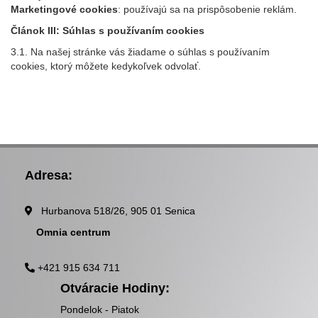
Marketingové cookies
: používajú sa na prispôsobenie reklám.
Článok III: Súhlas s používaním cookies
3.1. Na našej stránke vás žiadame o súhlas s používaním
cookies, ktorý môžete kedykoľvek odvolať.
Adresa:
Hurbanova 518/26, 905 01 Senica
Omnia centrum
+421 915 634 711
Otváracie Hodiny:
Pondelok - Piatok